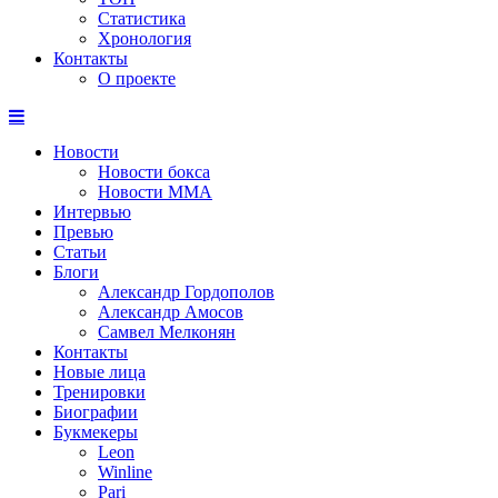
Статистика
Хронология
Контакты
О проекте
Новости
Новости бокса
Новости MMA
Интервью
Превью
Статьи
Блоги
Александр Гордополов
Александр Амосов
Самвел Мелконян
Контакты
Новые лица
Тренировки
Биографии
Букмекеры
Leon
Winline
Pari