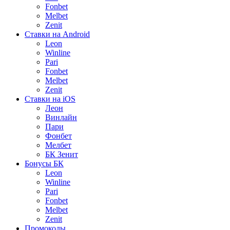
Fonbet
Melbet
Zenit
Ставки на Android
Leon
Winline
Pari
Fonbet
Melbet
Zenit
Ставки на iOS
Леон
Винлайн
Пари
Фонбет
Мелбет
БК Зенит
Бонусы БК
Leon
Winline
Pari
Fonbet
Melbet
Zenit
Промокоды