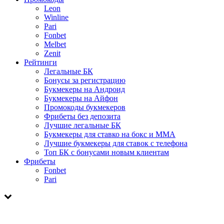
Leon
Winline
Pari
Fonbet
Melbet
Zenit
Рейтинги
Легальные БК
Бонусы за регистрацию
Букмекеры на Андроид
Букмекеры на Айфон
Промокоды букмекеров
Фрибеты без депозита
Лучшие легальные БК
Букмекеры для ставко на бокс и MMA
Лучшие букмекеры для ставок с телефона
Топ БК с бонусами новым клиентам
Фрибеты
Fonbet
Pari