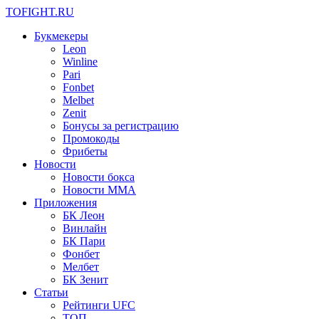
TOFIGHT.
RU
Букмекеры
Leon
Winline
Pari
Fonbet
Melbet
Zenit
Бонусы за регистрацию
Промокоды
Фрибеты
Новости
Новости бокса
Новости MMA
Приложения
БК Леон
Винлайн
БК Пари
Фонбет
Мелбет
БК Зенит
Статьи
Рейтинги UFC
ТОП