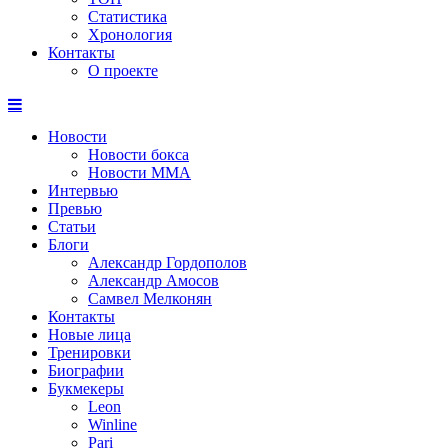
Статистика
Хронология
Контакты
О проекте
Новости
Новости бокса
Новости MMA
Интервью
Превью
Статьи
Блоги
Александр Гордополов
Александр Амосов
Самвел Мелконян
Контакты
Новые лица
Тренировки
Биографии
Букмекеры
Leon
Winline
Pari