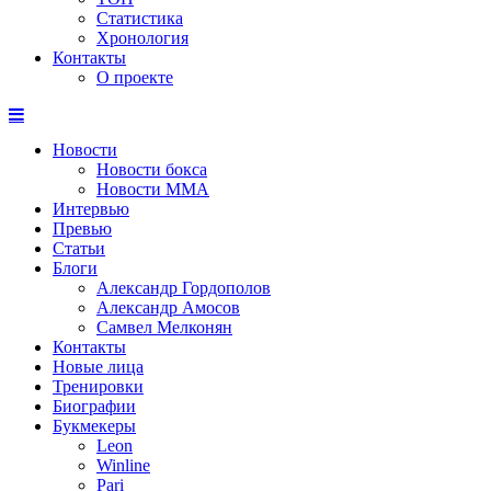
Статистика
Хронология
Контакты
О проекте
Новости
Новости бокса
Новости MMA
Интервью
Превью
Статьи
Блоги
Александр Гордополов
Александр Амосов
Самвел Мелконян
Контакты
Новые лица
Тренировки
Биографии
Букмекеры
Leon
Winline
Pari