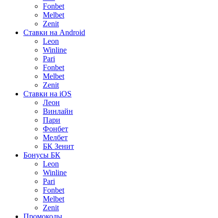
Fonbet
Melbet
Zenit
Ставки на Android
Leon
Winline
Pari
Fonbet
Melbet
Zenit
Ставки на iOS
Леон
Винлайн
Пари
Фонбет
Мелбет
БК Зенит
Бонусы БК
Leon
Winline
Pari
Fonbet
Melbet
Zenit
Промокоды