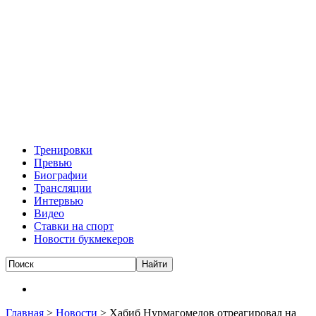
Тренировки
Превью
Биографии
Трансляции
Интервью
Видео
Ставки на спорт
Новости букмекеров
Главная
>
Новости
>
Хабиб Нурмагомедов отреагировал на