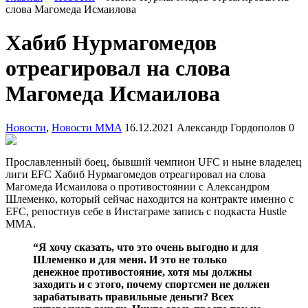
слова Магомеда Исмаилова
Хабиб Нурмагомедов
отреагировал на слова
Магомеда Исмаилова
Новости
,
Новости MMA
16.12.2021
Александр Гордополов
0
Прославленный боец, бывший чемпион UFC и ныне владелец
лиги EFC Хабиб Нурмагомедов отреагировал на слова
Магомеда Исмаилова о противостоянии с Александром
Шлеменко, который сейчас находится на контракте именно с
EFC, репостнув себе в Инстаграме запись с подкаста Hustle
MMA.
“Я хочу сказать, что это очень выгодно и для
Шлеменко и для меня. И это не только
денежное противостояние, хотя мы должны
заходить и с этого, почему спортсмен не должен
зарабатывать правильные деньги? Всех