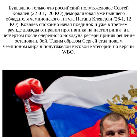
Буквально только что российский полутяжеловес Сергей
Ковалев (22-0-1, 20 КО) деморализовал уже бывшего
обладателя чемпионского титула Натана Клеверли (26-1, 12
КО). Ковалев спокойно начал поединок и уже в третьем
раунде дважды отправил противника на настил ринга, а в
четвертом после очередного нокдауна рефери принял решение
остановить бой. Таким образом Сергей стал новым
чемпионом мира в полутяжелой весовой категории по версии
WBO.