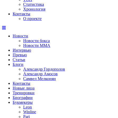
Статистика
Хронология
Контакты
О проекте
Новости
Новости бокса
Новости MMA
Интервью
Превью
Статьи
Блоги
Александр Гордополов
Александр Амосов
Самвел Мелконян
Контакты
Новые лица
Тренировки
Биографии
Букмекеры
Leon
Winline
Pari