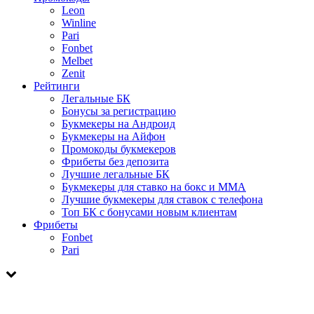
Leon
Winline
Pari
Fonbet
Melbet
Zenit
Рейтинги
Легальные БК
Бонусы за регистрацию
Букмекеры на Андроид
Букмекеры на Айфон
Промокоды букмекеров
Фрибеты без депозита
Лучшие легальные БК
Букмекеры для ставко на бокс и MMA
Лучшие букмекеры для ставок с телефона
Топ БК с бонусами новым клиентам
Фрибеты
Fonbet
Pari