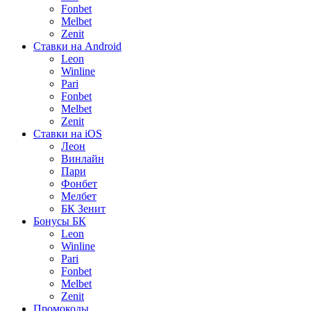
Fonbet
Melbet
Zenit
Ставки на Android
Leon
Winline
Pari
Fonbet
Melbet
Zenit
Ставки на iOS
Леон
Винлайн
Пари
Фонбет
Мелбет
БК Зенит
Бонусы БК
Leon
Winline
Pari
Fonbet
Melbet
Zenit
Промокоды