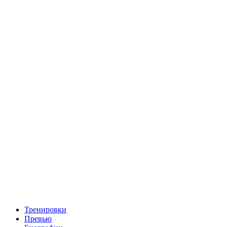
Тренировки
Превью