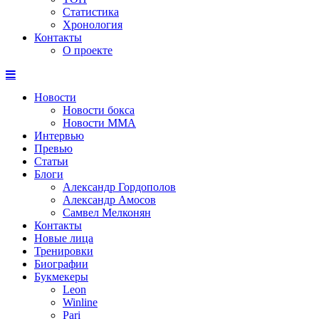
Статистика
Хронология
Контакты
О проекте
Новости
Новости бокса
Новости MMA
Интервью
Превью
Статьи
Блоги
Александр Гордополов
Александр Амосов
Самвел Мелконян
Контакты
Новые лица
Тренировки
Биографии
Букмекеры
Leon
Winline
Pari