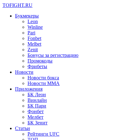
TOFIGHT.
RU
Букмекеры
Leon
Winline
Pari
Fonbet
Melbet
Zenit
Бонусы за регистрацию
Промокоды
Фрибеты
Новости
Новости бокса
Новости MMA
Приложения
БК Леон
Винлайн
БК Пари
Фонбет
Мелбет
БК Зенит
Статьи
Рейтинги UFC
ТОП