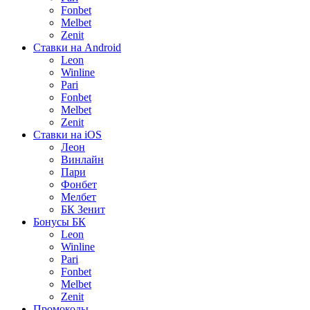
Fonbet
Melbet
Zenit
Ставки на Android
Leon
Winline
Pari
Fonbet
Melbet
Zenit
Ставки на iOS
Леон
Винлайн
Пари
Фонбет
Мелбет
БК Зенит
Бонусы БК
Leon
Winline
Pari
Fonbet
Melbet
Zenit
Промокоды