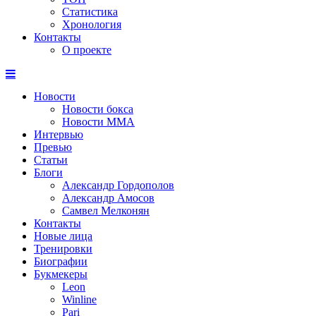
Статистика
Хронология
Контакты
О проекте
Новости
Новости бокса
Новости MMA
Интервью
Превью
Статьи
Блоги
Александр Гордополов
Александр Амосов
Самвел Мелконян
Контакты
Новые лица
Тренировки
Биографии
Букмекеры
Leon
Winline
Pari