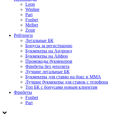
Leon
Winline
Pari
Fonbet
Melbet
Zenit
Рейтинги
Легальные БК
Бонусы за регистрацию
Букмекеры на Андроид
Букмекеры на Айфон
Промокоды букмекеров
Фрибеты без депозита
Лучшие легальные БК
Букмекеры для ставко на бокс и MMA
Лучшие букмекеры для ставок с телефона
Топ БК с бонусами новым клиентам
Фрибеты
Fonbet
Pari