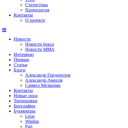
Статистика
Хронология
Контакты
О проекте
Новости
Новости бокса
Новости MMA
Интервью
Превью
Статьи
Блоги
Александр Гордополов
Александр Амосов
Самвел Мелконян
Контакты
Новые лица
Тренировки
Биографии
Букмекеры
Leon
Winline
Pari