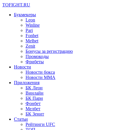
TOFIGHT.
RU
Букмекеры
Leon
Winline
Pari
Fonbet
Melbet
Zenit
Бонусы за регистрацию
Промокоды
Фрибеты
Новости
Новости бокса
Новости MMA
Приложения
БК Леон
Винлайн
БК Пари
Фонбет
Мелбет
БК Зенит
Статьи
Рейтинги UFC
ТОП