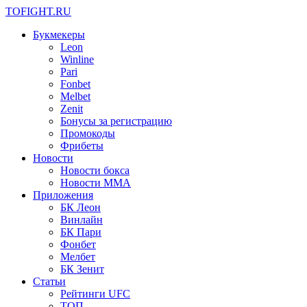
TOFIGHT.
RU
Букмекеры
Leon
Winline
Pari
Fonbet
Melbet
Zenit
Бонусы за регистрацию
Промокоды
Фрибеты
Новости
Новости бокса
Новости MMA
Приложения
БК Леон
Винлайн
БК Пари
Фонбет
Мелбет
БК Зенит
Статьи
Рейтинги UFC
ТОП