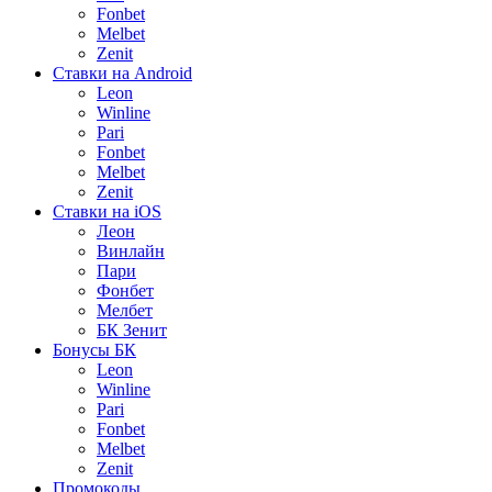
Fonbet
Melbet
Zenit
Ставки на Android
Leon
Winline
Pari
Fonbet
Melbet
Zenit
Ставки на iOS
Леон
Винлайн
Пари
Фонбет
Мелбет
БК Зенит
Бонусы БК
Leon
Winline
Pari
Fonbet
Melbet
Zenit
Промокоды