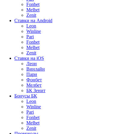
Fonbet
Melbet
Zenit
Ставки на Android
Leon
Winline
Pari
Fonbet
Melbet
Zenit
Ставки на iOS
Леон
Винлайн
Пари
Фонбет
Мелбет
БК Зенит
Бонусы БК
Leon
Winline
Pari
Fonbet
Melbet
Zenit
Промокоды