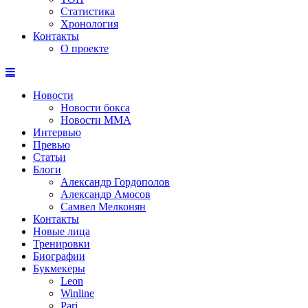
Статистика
Хронология
Контакты
О проекте
Новости
Новости бокса
Новости MMA
Интервью
Превью
Статьи
Блоги
Александр Гордополов
Александр Амосов
Самвел Мелконян
Контакты
Новые лица
Тренировки
Биографии
Букмекеры
Leon
Winline
Pari