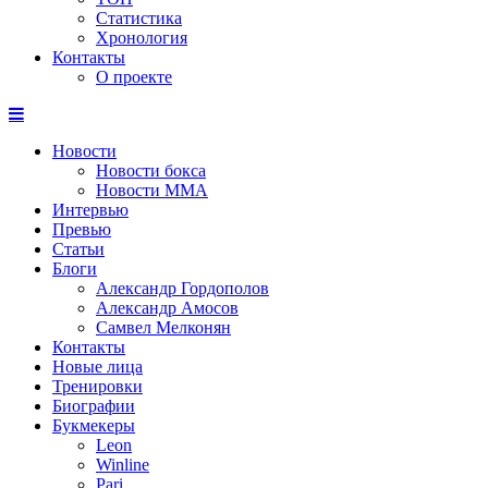
Статистика
Хронология
Контакты
О проекте
Новости
Новости бокса
Новости MMA
Интервью
Превью
Статьи
Блоги
Александр Гордополов
Александр Амосов
Самвел Мелконян
Контакты
Новые лица
Тренировки
Биографии
Букмекеры
Leon
Winline
Pari