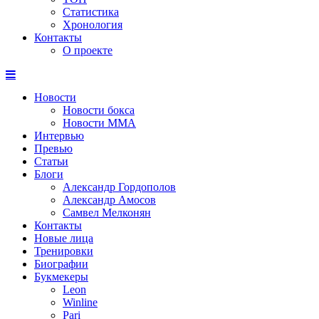
Статистика
Хронология
Контакты
О проекте
Новости
Новости бокса
Новости MMA
Интервью
Превью
Статьи
Блоги
Александр Гордополов
Александр Амосов
Самвел Мелконян
Контакты
Новые лица
Тренировки
Биографии
Букмекеры
Leon
Winline
Pari