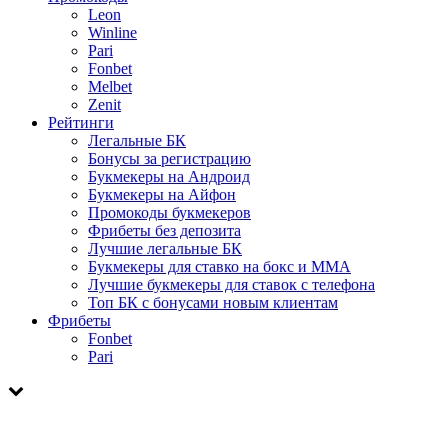
Leon
Winline
Pari
Fonbet
Melbet
Zenit
Рейтинги
Легальные БК
Бонусы за регистрацию
Букмекеры на Андроид
Букмекеры на Айфон
Промокоды букмекеров
Фрибеты без депозита
Лучшие легальные БК
Букмекеры для ставко на бокс и MMA
Лучшие букмекеры для ставок с телефона
Топ БК с бонусами новым клиентам
Фрибеты
Fonbet
Pari