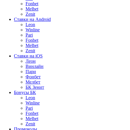
Fonbet
Melbet
Zenit
Ставки на Android
Leon
Winline
Pari
Fonbet
Melbet
Zenit
Ставки на iOS
Леон
Винлайн
Пари
Фонбет
Мелбет
БК Зенит
Бонусы БК
Leon
Winline
Pari
Fonbet
Melbet
Zenit
Промокоды