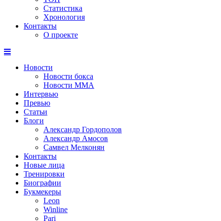
Статистика
Хронология
Контакты
О проекте
Новости
Новости бокса
Новости MMA
Интервью
Превью
Статьи
Блоги
Александр Гордополов
Александр Амосов
Самвел Мелконян
Контакты
Новые лица
Тренировки
Биографии
Букмекеры
Leon
Winline
Pari