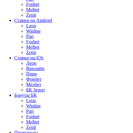
Fonbet
Melbet
Zenit
Ставки на Android
Leon
Winline
Pari
Fonbet
Melbet
Zenit
Ставки на iOS
Леон
Винлайн
Пари
Фонбет
Мелбет
БК Зенит
Бонусы БК
Leon
Winline
Pari
Fonbet
Melbet
Zenit
Промокоды