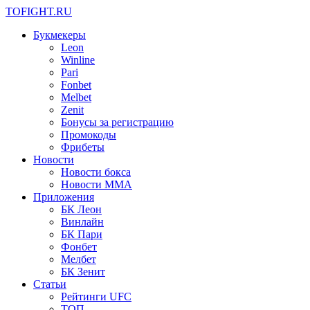
TOFIGHT.
RU
Букмекеры
Leon
Winline
Pari
Fonbet
Melbet
Zenit
Бонусы за регистрацию
Промокоды
Фрибеты
Новости
Новости бокса
Новости MMA
Приложения
БК Леон
Винлайн
БК Пари
Фонбет
Мелбет
БК Зенит
Статьи
Рейтинги UFC
ТОП