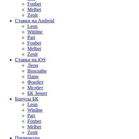
Fonbet
Melbet
Zenit
Ставки на Android
Leon
Winline
Pari
Fonbet
Melbet
Zenit
Ставки на iOS
Леон
Винлайн
Пари
Фонбет
Мелбет
БК Зенит
Бонусы БК
Leon
Winline
Pari
Fonbet
Melbet
Zenit
Промокоды