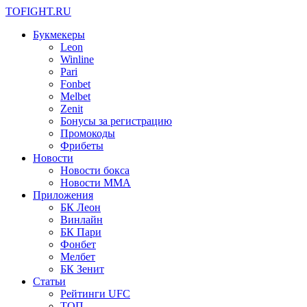
TOFIGHT.
RU
Букмекеры
Leon
Winline
Pari
Fonbet
Melbet
Zenit
Бонусы за регистрацию
Промокоды
Фрибеты
Новости
Новости бокса
Новости MMA
Приложения
БК Леон
Винлайн
БК Пари
Фонбет
Мелбет
БК Зенит
Статьи
Рейтинги UFC
ТОП