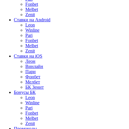
Fonbet
Melbet
Zenit
Ставки на Android
Leon
Winline
Pari
Fonbet
Melbet
Zenit
Ставки на iOS
Леон
Винлайн
Пари
Фонбет
Мелбет
БК Зенит
Бонусы БК
Leon
Winline
Pari
Fonbet
Melbet
Zenit
Промокоды