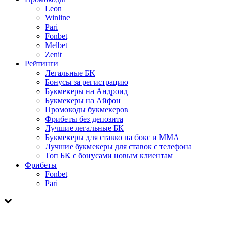
Leon
Winline
Pari
Fonbet
Melbet
Zenit
Рейтинги
Легальные БК
Бонусы за регистрацию
Букмекеры на Андроид
Букмекеры на Айфон
Промокоды букмекеров
Фрибеты без депозита
Лучшие легальные БК
Букмекеры для ставко на бокс и MMA
Лучшие букмекеры для ставок с телефона
Топ БК с бонусами новым клиентам
Фрибеты
Fonbet
Pari