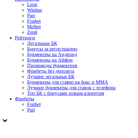
Leon
Winline
Pari
Fonbet
Melbet
Zenit
Рейтинги
Легальные БК
Бонусы за регистрацию
Букмекеры на Андроид
Букмекеры на Айфон
Промокоды букмекеров
Фрибеты без депозита
Лучшие легальные БК
Букмекеры для ставко на бокс и MMA
Лучшие букмекеры для ставок с телефона
Топ БК с бонусами новым клиентам
Фрибеты
Fonbet
Pari