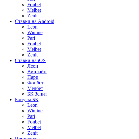
Fonbet
Melbet
Zenit
Ставки на Android
Leon
Winline
Pari
Fonbet
Melbet
Zenit
Ставки на iOS
Леон
Винлайн
Пари
Фонбет
Мелбет
БК Зенит
Бонусы БК
Leon
Winline
Pari
Fonbet
Melbet
Zenit
Промокоды