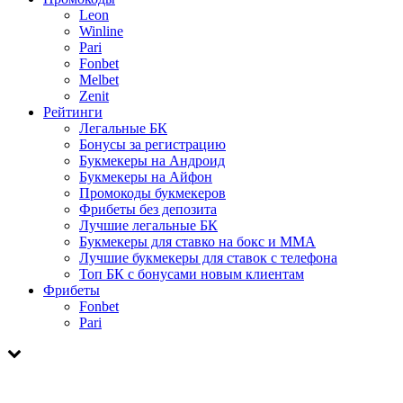
Leon
Winline
Pari
Fonbet
Melbet
Zenit
Рейтинги
Легальные БК
Бонусы за регистрацию
Букмекеры на Андроид
Букмекеры на Айфон
Промокоды букмекеров
Фрибеты без депозита
Лучшие легальные БК
Букмекеры для ставко на бокс и MMA
Лучшие букмекеры для ставок с телефона
Топ БК с бонусами новым клиентам
Фрибеты
Fonbet
Pari