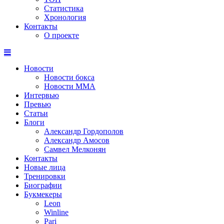
Статистика
Хронология
Контакты
О проекте
Новости
Новости бокса
Новости MMA
Интервью
Превью
Статьи
Блоги
Александр Гордополов
Александр Амосов
Самвел Мелконян
Контакты
Новые лица
Тренировки
Биографии
Букмекеры
Leon
Winline
Pari