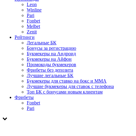
Leon
Winline
Pari
Fonbet
Melbet
Zenit
Рейтинги
Легальные БК
Бонусы за регистрацию
Букмекеры на Андроид
Букмекеры на Айфон
Промокоды букмекеров
Фрибеты без депозита
Лучшие легальные БК
Букмекеры для ставко на бокс и MMA
Лучшие букмекеры для ставок с телефона
Топ БК с бонусами новым клиентам
Фрибеты
Fonbet
Pari