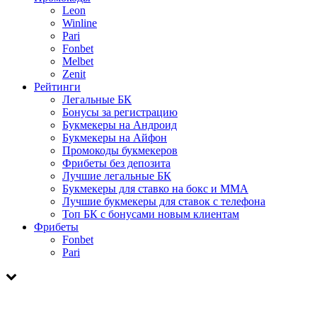
Leon
Winline
Pari
Fonbet
Melbet
Zenit
Рейтинги
Легальные БК
Бонусы за регистрацию
Букмекеры на Андроид
Букмекеры на Айфон
Промокоды букмекеров
Фрибеты без депозита
Лучшие легальные БК
Букмекеры для ставко на бокс и MMA
Лучшие букмекеры для ставок с телефона
Топ БК с бонусами новым клиентам
Фрибеты
Fonbet
Pari