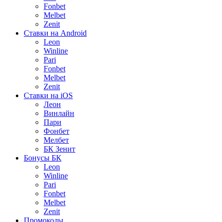
Fonbet
Melbet
Zenit
Ставки на Android
Leon
Winline
Pari
Fonbet
Melbet
Zenit
Ставки на iOS
Леон
Винлайн
Пари
Фонбет
Мелбет
БК Зенит
Бонусы БК
Leon
Winline
Pari
Fonbet
Melbet
Zenit
Промокоды