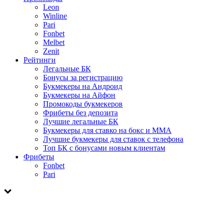
Leon
Winline
Pari
Fonbet
Melbet
Zenit
Рейтинги
Легальные БК
Бонусы за регистрацию
Букмекеры на Андроид
Букмекеры на Айфон
Промокоды букмекеров
Фрибеты без депозита
Лучшие легальные БК
Букмекеры для ставко на бокс и MMA
Лучшие букмекеры для ставок с телефона
Топ БК с бонусами новым клиентам
Фрибеты
Fonbet
Pari