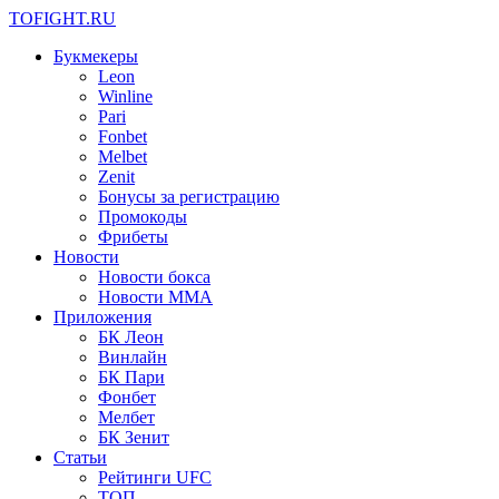
TOFIGHT.
RU
Букмекеры
Leon
Winline
Pari
Fonbet
Melbet
Zenit
Бонусы за регистрацию
Промокоды
Фрибеты
Новости
Новости бокса
Новости MMA
Приложения
БК Леон
Винлайн
БК Пари
Фонбет
Мелбет
БК Зенит
Статьи
Рейтинги UFC
ТОП