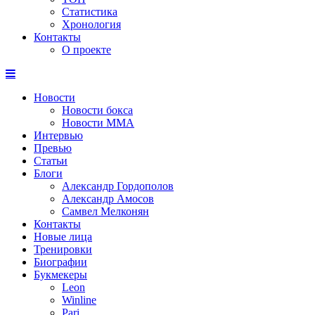
Статистика
Хронология
Контакты
О проекте
Новости
Новости бокса
Новости MMA
Интервью
Превью
Статьи
Блоги
Александр Гордополов
Александр Амосов
Самвел Мелконян
Контакты
Новые лица
Тренировки
Биографии
Букмекеры
Leon
Winline
Pari