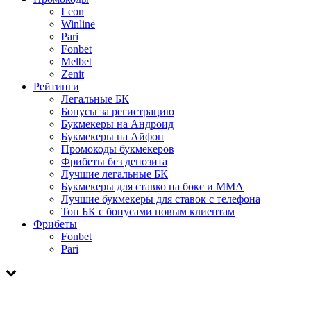
Leon
Winline
Pari
Fonbet
Melbet
Zenit
Рейтинги
Легальные БК
Бонусы за регистрацию
Букмекеры на Андроид
Букмекеры на Айфон
Промокоды букмекеров
Фрибеты без депозита
Лучшие легальные БК
Букмекеры для ставко на бокс и MMA
Лучшие букмекеры для ставок с телефона
Топ БК с бонусами новым клиентам
Фрибеты
Fonbet
Pari