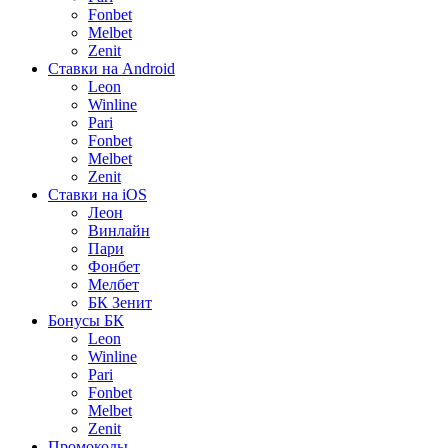
Fonbet
Melbet
Zenit
Ставки на Android
Leon
Winline
Pari
Fonbet
Melbet
Zenit
Ставки на iOS
Леон
Винлайн
Пари
Фонбет
Мелбет
БК Зенит
Бонусы БК
Leon
Winline
Pari
Fonbet
Melbet
Zenit
Промокоды