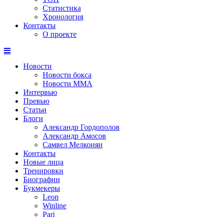
Статистика
Хронология
Контакты
О проекте
Новости
Новости бокса
Новости MMA
Интервью
Превью
Статьи
Блоги
Александр Гордополов
Александр Амосов
Самвел Мелконян
Контакты
Новые лица
Тренировки
Биографии
Букмекеры
Leon
Winline
Pari