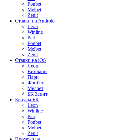
Fonbet
Melbet
Zenit
Ставки на Android
Leon
Winline
Pari
Fonbet
Melbet
Zenit
Ставки на iOS
Леон
Винлайн
Пари
Фонбет
Мелбет
БК Зенит
Бонусы БК
Leon
Winline
Pari
Fonbet
Melbet
Zenit
Промокоды