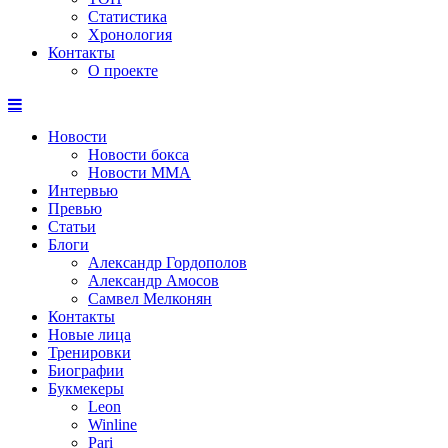
Статистика
Хронология
Контакты
О проекте
Новости
Новости бокса
Новости MMA
Интервью
Превью
Статьи
Блоги
Александр Гордополов
Александр Амосов
Самвел Мелконян
Контакты
Новые лица
Тренировки
Биографии
Букмекеры
Leon
Winline
Pari