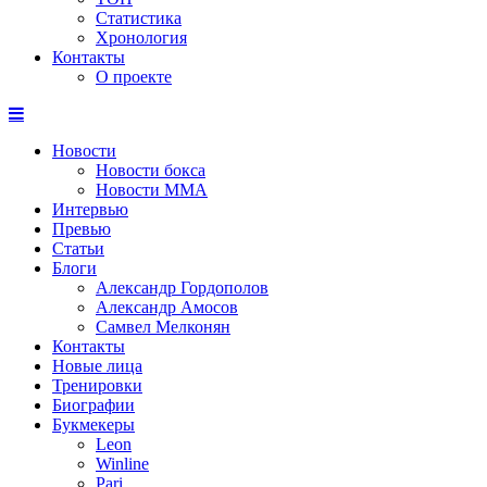
Статистика
Хронология
Контакты
О проекте
Новости
Новости бокса
Новости MMA
Интервью
Превью
Статьи
Блоги
Александр Гордополов
Александр Амосов
Самвел Мелконян
Контакты
Новые лица
Тренировки
Биографии
Букмекеры
Leon
Winline
Pari