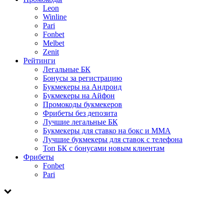
Leon
Winline
Pari
Fonbet
Melbet
Zenit
Рейтинги
Легальные БК
Бонусы за регистрацию
Букмекеры на Андроид
Букмекеры на Айфон
Промокоды букмекеров
Фрибеты без депозита
Лучшие легальные БК
Букмекеры для ставко на бокс и MMA
Лучшие букмекеры для ставок с телефона
Топ БК с бонусами новым клиентам
Фрибеты
Fonbet
Pari