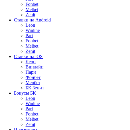
Fonbet
Melbet
Zenit
Ставки на Android
Leon
Winline
Pari
Fonbet
Melbet
Zenit
Ставки на iOS
Леон
Винлайн
Пари
Фонбет
Мелбет
БК Зенит
Бонусы БК
Leon
Winline
Pari
Fonbet
Melbet
Zenit
Промокоды