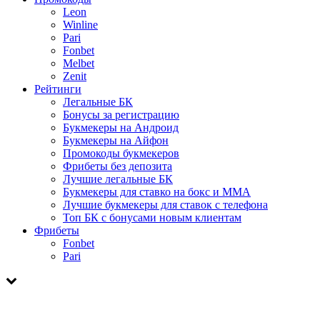
Leon
Winline
Pari
Fonbet
Melbet
Zenit
Рейтинги
Легальные БК
Бонусы за регистрацию
Букмекеры на Андроид
Букмекеры на Айфон
Промокоды букмекеров
Фрибеты без депозита
Лучшие легальные БК
Букмекеры для ставко на бокс и MMA
Лучшие букмекеры для ставок с телефона
Топ БК с бонусами новым клиентам
Фрибеты
Fonbet
Pari