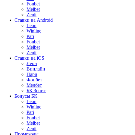
Fonbet
Melbet
Zenit
Ставки на Android
Leon
Winline
Pari
Fonbet
Melbet
Zenit
Ставки на iOS
Леон
Винлайн
Пари
Фонбет
Мелбет
БК Зенит
Бонусы БК
Leon
Winline
Pari
Fonbet
Melbet
Zenit
Промокоды