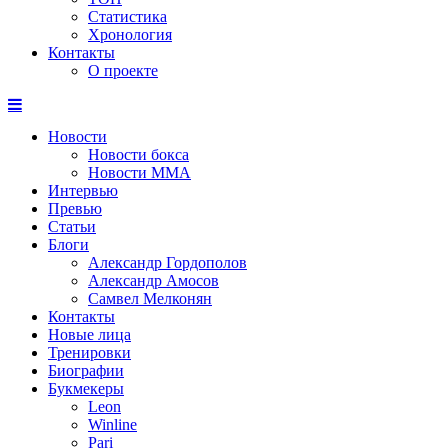
Статистика
Хронология
Контакты
О проекте
Новости
Новости бокса
Новости MMA
Интервью
Превью
Статьи
Блоги
Александр Гордополов
Александр Амосов
Самвел Мелконян
Контакты
Новые лица
Тренировки
Биографии
Букмекеры
Leon
Winline
Pari