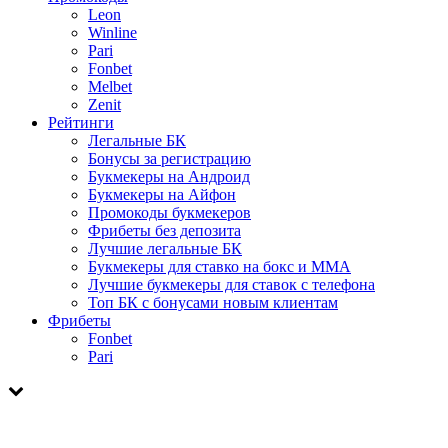
Leon
Winline
Pari
Fonbet
Melbet
Zenit
Рейтинги
Легальные БК
Бонусы за регистрацию
Букмекеры на Андроид
Букмекеры на Айфон
Промокоды букмекеров
Фрибеты без депозита
Лучшие легальные БК
Букмекеры для ставко на бокс и MMA
Лучшие букмекеры для ставок с телефона
Топ БК с бонусами новым клиентам
Фрибеты
Fonbet
Pari