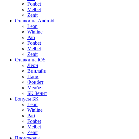
Fonbet
Melbet
Zenit
Ставки на Android
Leon
Winline
Pari
Fonbet
Melbet
Zenit
Ставки на iOS
Леон
Винлайн
Пари
Фонбет
Мелбет
БК Зенит
Бонусы БК
Leon
Winline
Pari
Fonbet
Melbet
Zenit
Промокоды