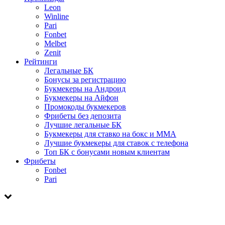
Leon
Winline
Pari
Fonbet
Melbet
Zenit
Рейтинги
Легальные БК
Бонусы за регистрацию
Букмекеры на Андроид
Букмекеры на Айфон
Промокоды букмекеров
Фрибеты без депозита
Лучшие легальные БК
Букмекеры для ставко на бокс и MMA
Лучшие букмекеры для ставок с телефона
Топ БК с бонусами новым клиентам
Фрибеты
Fonbet
Pari