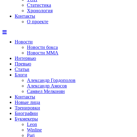
Статистика
Хронология
Контакты
О проекте
Новости
Новости бокса
Новости MMA
Интервью
Превью
Статьи
Блоги
Александр Гордополов
Александр Амосов
Самвел Мелконян
Контакты
Новые лица
Тренировки
Биографии
Букмекеры
Leon
Winline
Pari