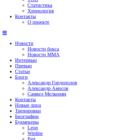
Статистика
Хронология
Контакты
О проекте
Новости
Новости бокса
Новости MMA
Интервью
Превью
Статьи
Блоги
Александр Гордополов
Александр Амосов
Самвел Мелконян
Контакты
Новые лица
Тренировки
Биографии
Букмекеры
Leon
Winline
Pari