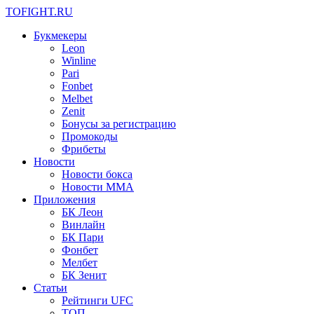
TOFIGHT.
RU
Букмекеры
Leon
Winline
Pari
Fonbet
Melbet
Zenit
Бонусы за регистрацию
Промокоды
Фрибеты
Новости
Новости бокса
Новости MMA
Приложения
БК Леон
Винлайн
БК Пари
Фонбет
Мелбет
БК Зенит
Статьи
Рейтинги UFC
ТОП