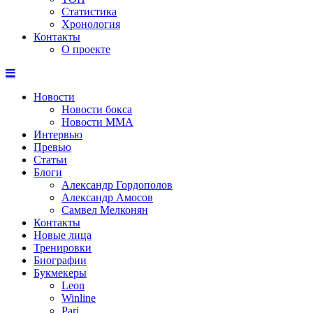
Статистика
Хронология
Контакты
О проекте
Новости
Новости бокса
Новости MMA
Интервью
Превью
Статьи
Блоги
Александр Гордополов
Александр Амосов
Самвел Мелконян
Контакты
Новые лица
Тренировки
Биографии
Букмекеры
Leon
Winline
Pari