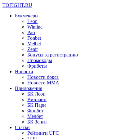
TOFIGHT.
RU
Букмекеры
Leon
Winline
Pari
Fonbet
Melbet
Zenit
Бонусы за регистрацию
Промокоды
Фрибеты
Новости
Новости бокса
Новости MMA
Приложения
БК Леон
Винлайн
БК Пари
Фонбет
Мелбет
БК Зенит
Статьи
Рейтинги UFC
ТОП