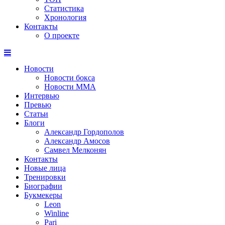
Статистика
Хронология
Контакты
О проекте
Новости
Новости бокса
Новости MMA
Интервью
Превью
Статьи
Блоги
Александр Гордополов
Александр Амосов
Самвел Мелконян
Контакты
Новые лица
Тренировки
Биографии
Букмекеры
Leon
Winline
Pari