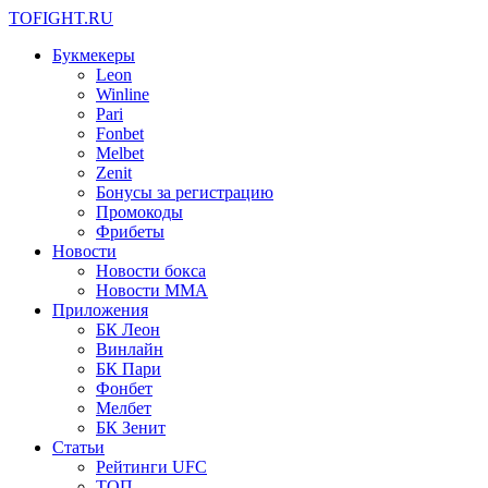
TOFIGHT.
RU
Букмекеры
Leon
Winline
Pari
Fonbet
Melbet
Zenit
Бонусы за регистрацию
Промокоды
Фрибеты
Новости
Новости бокса
Новости MMA
Приложения
БК Леон
Винлайн
БК Пари
Фонбет
Мелбет
БК Зенит
Статьи
Рейтинги UFC
ТОП