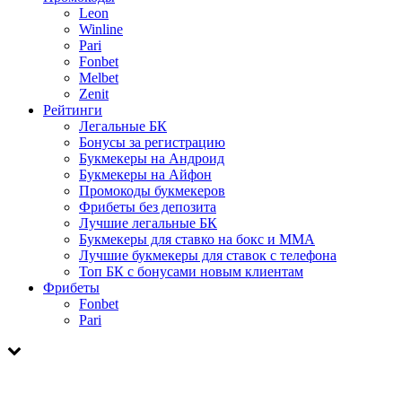
Leon
Winline
Pari
Fonbet
Melbet
Zenit
Рейтинги
Легальные БК
Бонусы за регистрацию
Букмекеры на Андроид
Букмекеры на Айфон
Промокоды букмекеров
Фрибеты без депозита
Лучшие легальные БК
Букмекеры для ставко на бокс и MMA
Лучшие букмекеры для ставок с телефона
Топ БК с бонусами новым клиентам
Фрибеты
Fonbet
Pari