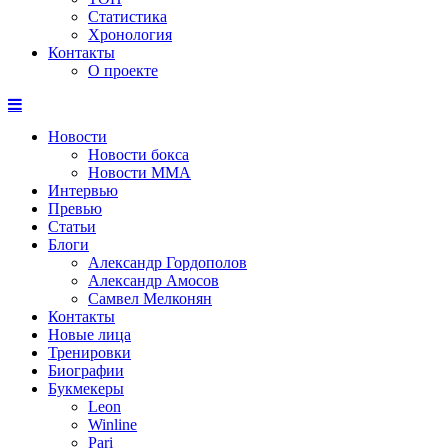
Статистика
Хронология
Контакты
О проекте
Новости
Новости бокса
Новости MMA
Интервью
Превью
Статьи
Блоги
Александр Гордополов
Александр Амосов
Самвел Мелконян
Контакты
Новые лица
Тренировки
Биографии
Букмекеры
Leon
Winline
Pari