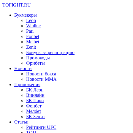
TOFIGHT.
RU
Букмекеры
Leon
Winline
Pari
Fonbet
Melbet
Zenit
Бонусы за регистрацию
Промокоды
Фрибеты
Новости
Новости бокса
Новости MMA
Приложения
БК Леон
Винлайн
БК Пари
Фонбет
Мелбет
БК Зенит
Статьи
Рейтинги UFC
ТОП