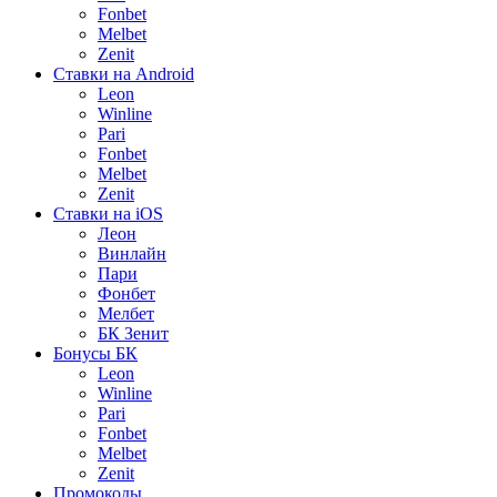
Fonbet
Melbet
Zenit
Ставки на Android
Leon
Winline
Pari
Fonbet
Melbet
Zenit
Ставки на iOS
Леон
Винлайн
Пари
Фонбет
Мелбет
БК Зенит
Бонусы БК
Leon
Winline
Pari
Fonbet
Melbet
Zenit
Промокоды