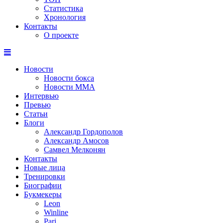
Статистика
Хронология
Контакты
О проекте
Новости
Новости бокса
Новости MMA
Интервью
Превью
Статьи
Блоги
Александр Гордополов
Александр Амосов
Самвел Мелконян
Контакты
Новые лица
Тренировки
Биографии
Букмекеры
Leon
Winline
Pari