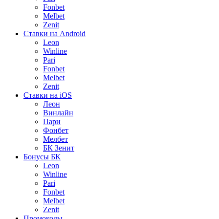
Fonbet
Melbet
Zenit
Ставки на Android
Leon
Winline
Pari
Fonbet
Melbet
Zenit
Ставки на iOS
Леон
Винлайн
Пари
Фонбет
Мелбет
БК Зенит
Бонусы БК
Leon
Winline
Pari
Fonbet
Melbet
Zenit
Промокоды