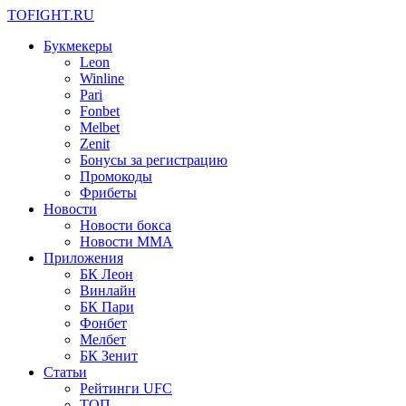
TOFIGHT.
RU
Букмекеры
Leon
Winline
Pari
Fonbet
Melbet
Zenit
Бонусы за регистрацию
Промокоды
Фрибеты
Новости
Новости бокса
Новости MMA
Приложения
БК Леон
Винлайн
БК Пари
Фонбет
Мелбет
БК Зенит
Статьи
Рейтинги UFC
ТОП