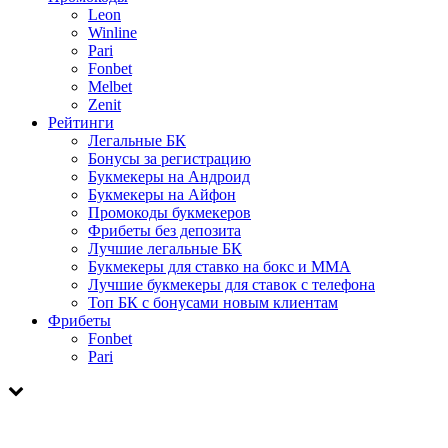
Leon
Winline
Pari
Fonbet
Melbet
Zenit
Рейтинги
Легальные БК
Бонусы за регистрацию
Букмекеры на Андроид
Букмекеры на Айфон
Промокоды букмекеров
Фрибеты без депозита
Лучшие легальные БК
Букмекеры для ставко на бокс и MMA
Лучшие букмекеры для ставок с телефона
Топ БК с бонусами новым клиентам
Фрибеты
Fonbet
Pari