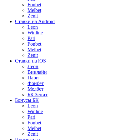
Fonbet
Melbet
Zenit
Ставки на Android
Leon
Winline
Pari
Fonbet
Melbet
Zenit
Ставки на iOS
Леон
Винлайн
Пари
Фонбет
Мелбет
БК Зенит
Бонусы БК
Leon
Winline
Pari
Fonbet
Melbet
Zenit
Промокоды