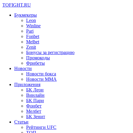
TOFIGHT.
RU
Букмекеры
Leon
Winline
Pari
Fonbet
Melbet
Zenit
Бонусы за регистрацию
Промокоды
Фрибеты
Новости
Новости бокса
Новости MMA
Приложения
БК Леон
Винлайн
БК Пари
Фонбет
Мелбет
БК Зенит
Статьи
Рейтинги UFC
ТОП