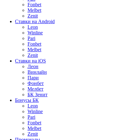
Fonbet
Melbet
Zenit
Ставки на Android
Leon
Winline
Pari
Fonbet
Melbet
Zenit
Ставки на iOS
Леон
Винлайн
Пари
Фонбет
Мелбет
БК Зенит
Бонусы БК
Leon
Winline
Pari
Fonbet
Melbet
Zenit
Промокоды