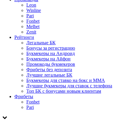
Leon
Winline
Pari
Fonbet
Melbet
Zenit
Рейтинги
Легальные БК
Бонусы за регистрацию
Букмекеры на Андроид
Букмекеры на Айфон
Промокоды букмекеров
Фрибеты без депозита
Лучшие легальные БК
Букмекеры для ставко на бокс и MMA
Лучшие букмекеры для ставок с телефона
Топ БК с бонусами новым клиентам
Фрибеты
Fonbet
Pari