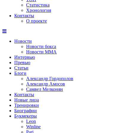
Статистика
Хронология
Контакты
О проекте
Новости
Новости бокса
Новости MMA
Интервью
Превью
Статьи
Блоги
Александр Гордополов
Александр Амосов
Самвел Мелконян
Контакты
Новые лица
Тренировки
Биографии
Букмекеры
Leon
Winline
Pari