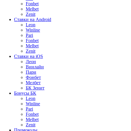
Fonbet
Melbet
Zenit
Ставки на Android
Leon
Winline
Pari
Fonbet
Melbet
Zenit
Ставки на iOS
Леон
Винлайн
Пари
Фонбет
Мелбет
БК Зенит
Бонусы БК
Leon
Winline
Pari
Fonbet
Melbet
Zenit
Промокоды