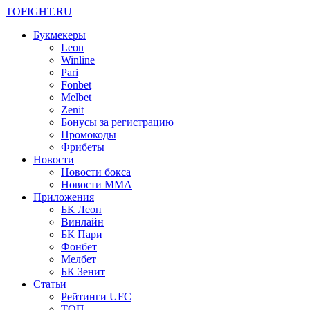
TOFIGHT.
RU
Букмекеры
Leon
Winline
Pari
Fonbet
Melbet
Zenit
Бонусы за регистрацию
Промокоды
Фрибеты
Новости
Новости бокса
Новости MMA
Приложения
БК Леон
Винлайн
БК Пари
Фонбет
Мелбет
БК Зенит
Статьи
Рейтинги UFC
ТОП