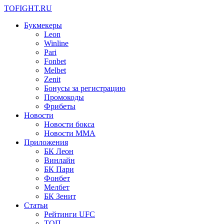
TOFIGHT.
RU
Букмекеры
Leon
Winline
Pari
Fonbet
Melbet
Zenit
Бонусы за регистрацию
Промокоды
Фрибеты
Новости
Новости бокса
Новости MMA
Приложения
БК Леон
Винлайн
БК Пари
Фонбет
Мелбет
БК Зенит
Статьи
Рейтинги UFC
ТОП