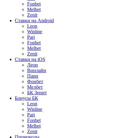
Fonbet
Melbet
Zenit
Ставки на Android
Leon
Winline
Pari
Fonbet
Melbet
Zenit
Ставки на iOS
Леон
Винлайн
Пари
Фонбет
Мелбет
БК Зенит
Бонусы БК
Leon
Winline
Pari
Fonbet
Melbet
Zenit
Промокоды