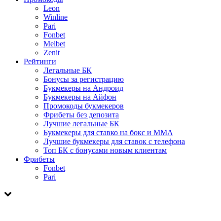
Leon
Winline
Pari
Fonbet
Melbet
Zenit
Рейтинги
Легальные БК
Бонусы за регистрацию
Букмекеры на Андроид
Букмекеры на Айфон
Промокоды букмекеров
Фрибеты без депозита
Лучшие легальные БК
Букмекеры для ставко на бокс и MMA
Лучшие букмекеры для ставок с телефона
Топ БК с бонусами новым клиентам
Фрибеты
Fonbet
Pari