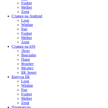
Fonbet
Melbet
Zenit
Ставки на Android
Leon
Winline
Pari
Fonbet
Melbet
Zenit
Ставки на iOS
Леон
Винлайн
Пари
Фонбет
Мелбет
БК Зенит
Бонусы БК
Leon
Winline
Pari
Fonbet
Melbet
Zenit
Промокоды