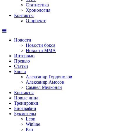
Статистика
Хронология
Контакты
О проекте
Новости
Новости бокса
Новости MMA
Интервью
Превью
Статьи
Блоги
Александр Гордополов
Александр Амосов
Самвел Мелконян
Контакты
Новые лица
Тренировки
Биографии
Букмекеры
Leon
Winline
Pari