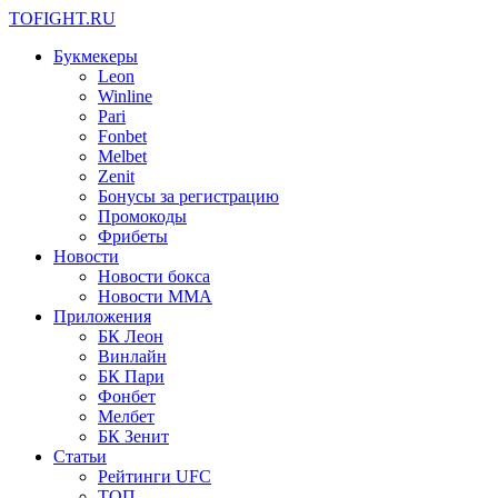
TOFIGHT.
RU
Букмекеры
Leon
Winline
Pari
Fonbet
Melbet
Zenit
Бонусы за регистрацию
Промокоды
Фрибеты
Новости
Новости бокса
Новости MMA
Приложения
БК Леон
Винлайн
БК Пари
Фонбет
Мелбет
БК Зенит
Статьи
Рейтинги UFC
ТОП