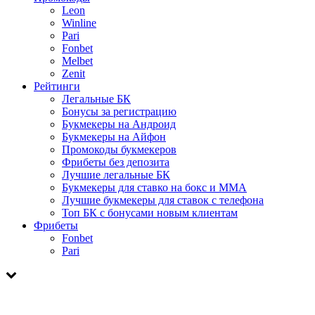
Leon
Winline
Pari
Fonbet
Melbet
Zenit
Рейтинги
Легальные БК
Бонусы за регистрацию
Букмекеры на Андроид
Букмекеры на Айфон
Промокоды букмекеров
Фрибеты без депозита
Лучшие легальные БК
Букмекеры для ставко на бокс и MMA
Лучшие букмекеры для ставок с телефона
Топ БК с бонусами новым клиентам
Фрибеты
Fonbet
Pari